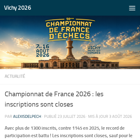
Vichy 2026
Skip to content
ACTUALITÉ
Championnat de France 2026 : les
inscriptions sont closes
PAR
ALEXISDELPECH
· PUBLIÉ
23 JUILLET 2026
· MIS À JOUR
3 AOÛT 2026
Avec plus de 1300 inscrits, contre 1145 en 2025, le record de
participation est battu ! Les inscriptions sont closes, sauf pour le