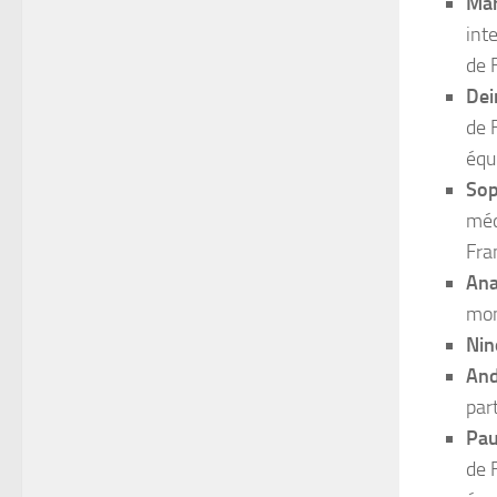
Mar
int
de 
Dei
de 
équ
Sop
méd
Fra
Ana
mon
Nin
And
par
Pau
de 