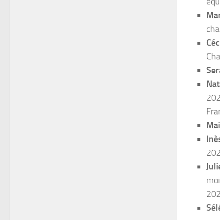
équ
Man
cha
Céc
Cha
Ser
Nat
202
Fra
Mai
Inè
202
Juli
moi
202
Sél