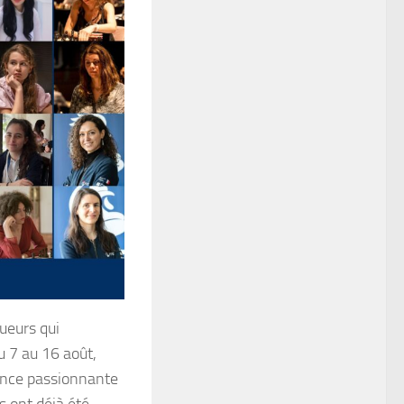
ueurs qui
u 7 au 16 août,
nonce passionnante