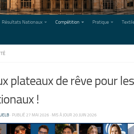
Résultats Nationaux
Compétition
Pratique
Texti
ITÉ
x plateaux de rêve pour le
ionaux !
UELB
· PUBLIÉ
27 MAI 2026
· MIS À JOUR
20 JUIN 2026