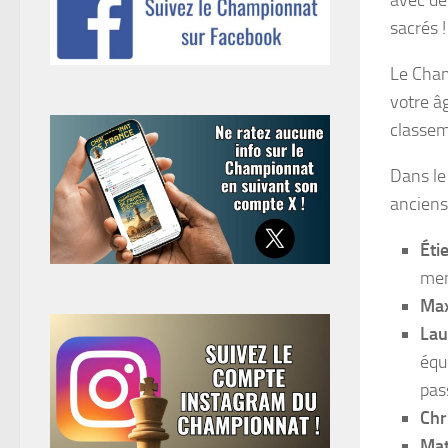
avec deu
sacrés !
Le Cham
votre â
classem
Dans le 
anciens
Éti
mem
Max
Lau
équ
pas
Chr
Mat