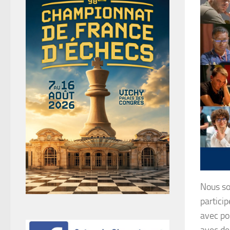
Nous so
partici
avec po