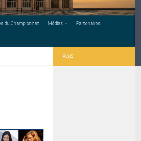
les du Championnat
Médias
Partenaires
PLUS
s