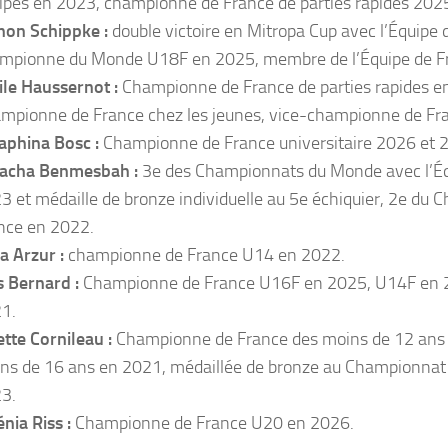
ipes en 2023, championne de France de parties rapides 202
on Schippke :
double victoire en Mitropa Cup avec l’Équipe 
mpionne du Monde U18F en 2025, membre de l’Équipe de F
ile Haussernot :
Championne de France de parties rapides en
mpionne de France chez les jeunes, vice-championne de Fr
aphina Bosc :
Championne de France universitaire 2026 et 
acha Benmesbah :
3e des Championnats du Monde avec l’Éq
3 et médaille de bronze individuelle au 5e échiquier, 2e du
nce en 2022.
a Arzur :
championne de France U14 en 2022.
s Bernard :
Championne de France U16F en 2025, U14F en 
1.
ette Cornileau :
Championne de France des moins de 12 ans 
ns de 16 ans en 2021, médaillée de bronze au Championnat
3.
énia Riss :
Championne de France U20 en 2026.