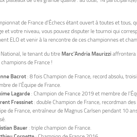
x plateaux de très grande qualité : au total, 14 participant(e)
pionnat de France d’Échecs étant ouvert à toutes et tous, q
ge et votre niveau, vous pouvez disputer le tournoi qui corres
ent ELO et venir à la rencontre de ces championnes et cha
National, le tenant du titre
Marc’Andria Maurizzi
affrontera
 champions de France !
enne Bacrot
: 8 fois Champion de France, record absolu, troi
bre de l’Équipe de France.
ime Lagarde
: Champion de France 2019 et membre de l’Équ
rent Fressinet
: double Champion de France, recordman des 
ipe de France, entraîneur de Magnus Carlsen pendant 10 ans e
sé.
istian Bauer
: triple champion de France.
thieu Cornette
: Champion de France 2016.