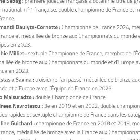
ie Sebag :
première joueuse française à obtenir le titre de g
ernational, n°1 française, double championne de France et 
France.
manté Daulyte-Cornette :
Championne de France 2024, mem
France et médaillée de bronze aux Championnats du monde e
ipes en 2023.
hie Milliet :
sextuple Championne de France, membre de l’Éq
aillée de bronze aux Championnats du monde et d’Europe av
nce en 2023.
stasia Savina :
troisième l’an passé, médaillée de bronze a
de et d’Europe avec l’Équipe de France en 2023.
o Maisuradze :
double Championne de France.
reea Navrotescu :
3e en 2019 et en 2022, double champion
ties rapides et sextuple championne de France dans les catég
line Guichard :
championne de France en 2018 et 2019, mem
France, médaillée de bronze avec la France aux Championnat