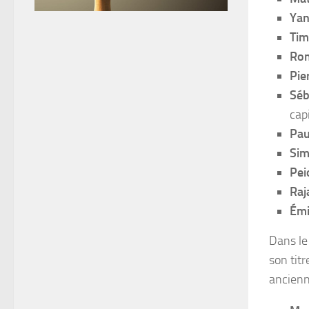
Yan
Tim
Rom
Pie
Séb
cap
Pau
Sim
Pei
Raj
Émi
Dans le
son titr
ancienn