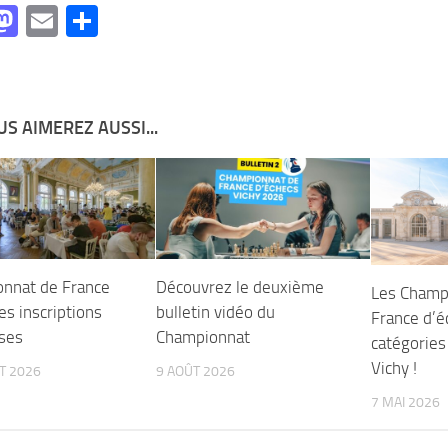
acebook
Mastodon
Email
Partager
S AIMEREZ AUSSI...
nnat de France
Découvrez le deuxième
Les Champ
es inscriptions
bulletin vidéo du
France d’é
oses
Championnat
catégories
Vichy !
ET 2026
9 AOÛT 2026
7 MAI 2026