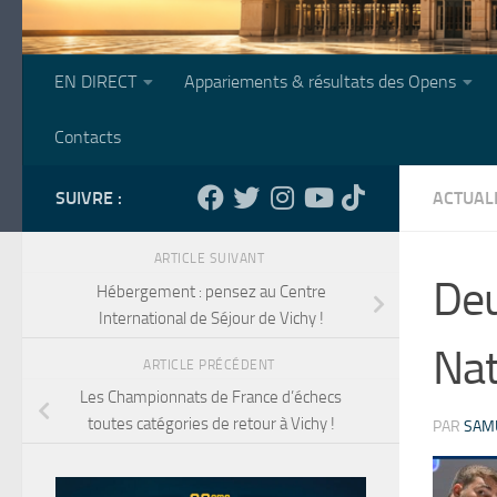
EN DIRECT
Appariements & résultats des Opens
Contacts
SUIVRE :
ACTUAL
ARTICLE SUIVANT
Deu
Hébergement : pensez au Centre
International de Séjour de Vichy !
Nat
ARTICLE PRÉCÉDENT
Les Championnats de France d’échecs
toutes catégories de retour à Vichy !
PAR
SAM