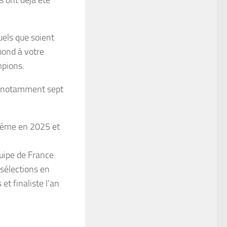
s ont déjà été
uels que soient
pond à votre
mpions.
 notamment sept
sième en 2025 et
ipe de France.
sélections en
t finaliste l’an