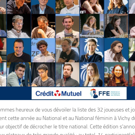
mmes heureux de vous dévoiler la liste des 32 joueuses et jo
pent cette année au National et au National féminin à Vichy d
ur objectif de décrocher le titre national. Cette édition s’an